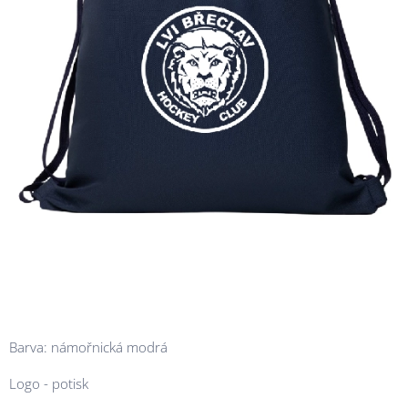
Barva: námořnická modrá
Logo - potisk