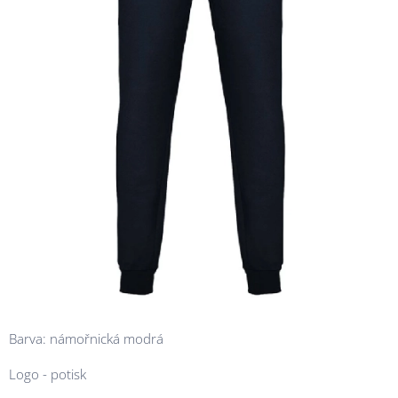
Barva: námořnická modrá
Logo - potisk